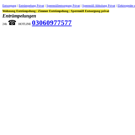
Entsorgung
|
Entrümpelung Privat
|
Sperrmüllentsorgung Privat
|
Sperrmüll Abholung Privat
|
Elektrogeräte 
Wohnung Entrümpelung
|
Zimmer Entrümpelung
|
Sperrmüll Entsorgung privat
Entrümpelungen
☎︎
03060977577
24h
HOTLINE