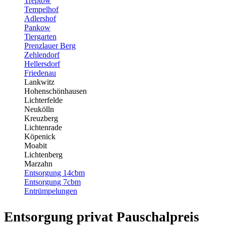
Treptow
Tempelhof
Adlershof
Pankow
Tiergarten
Prenzlauer Berg
Zehlendorf
Hellersdorf
Friedenau
Lankwitz
Hohenschönhausen
Lichterfelde
Neukölln
Kreuzberg
Lichtenrade
Köpenick
Moabit
Lichtenberg
Marzahn
Entsorgung 14cbm
Entsorgung 7cbm
Entrümpelungen
Entsorgung privat Pauschalpreis